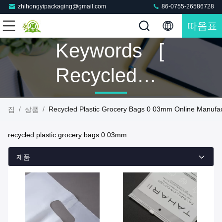
zhihongyipackaging@gmail.com
86-0755-26586728
따옴표
Keywords [
Recycled
Plastic
/
/
Recycled Plastic Grocery Bags 0 03mm Online Manufac
집
상품
Grocery
recycled plastic grocery bags 0 03mm
Bags 0
제품
03mm ]
Match 6 상