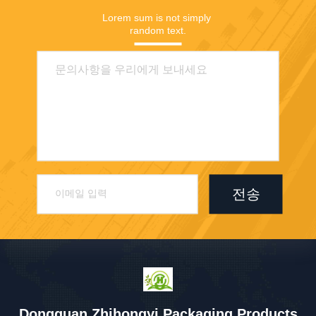
Lorem sum is not simply 
random text.
전송
Dongguan Zhihongyi Packaging Products