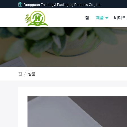
Dongguan Zhihongyi Packaging Products Co., Ltd.
집
제품
비디오
집
/
상품