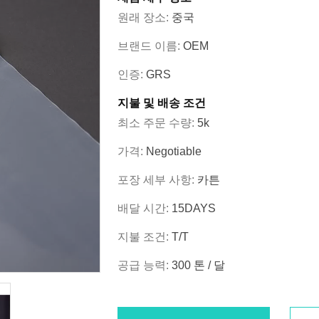
원래 장소:
중국
브랜드 이름:
OEM
인증:
GRS
지불 및 배송 조건
최소 주문 수량:
5k
가격:
Negotiable
포장 세부 사항:
카튼
배달 시간:
15DAYS
지불 조건:
T/T
공급 능력:
300 톤 / 달