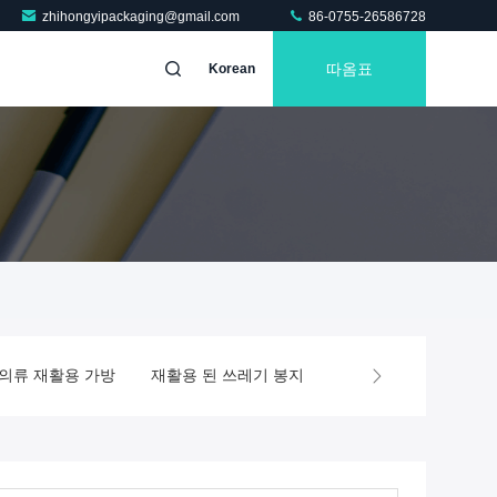
zhihongyipackaging@gmail.com
86-0755-26586728
따옴표
Korean
의류 재활용 가방
재활용 된 쓰레기 봉지
자기 봉인 플라스틱 봉