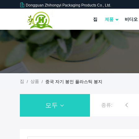
Dongguan Zhihongyi Packaging Products Co., Ltd.
집
제품
비디오
집
상품
/
/
중국 자기 봉인 플라스틱 봉지
모두
종류:
재활용 플라스틱 지퍼백