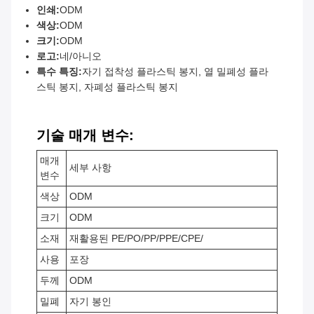
인쇄:
ODM
색상:
ODM
크기:
ODM
로고:
네/아니오
특수 특징:
자기 접착성 플라스틱 봉지, 열 밀폐성 플라
스틱 봉지, 자폐성 플라스틱 봉지
기술 매개 변수:
매개
세부 사항
변수
색상
ODM
크기
ODM
소재
재활용된 PE/PO/PP/PPE/CPE/
사용
포장
두께
ODM
밀폐
자기 봉인