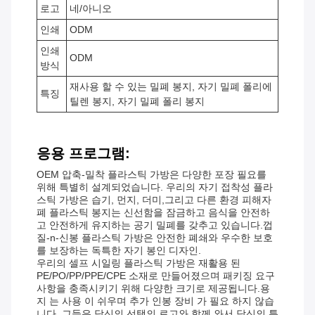
로고
네/아니오
인쇄
ODM
인쇄
ODM
방식
재사용 할 수 있는 밀폐 봉지, 자기 밀폐 폴리에
특징
틸렌 봉지, 자기 밀폐 폴리 봉지
응용 프로그램:
OEM 압축-밀착 플라스틱 가방은 다양한 포장 필요를
위해 특별히 설계되었습니다. 우리의 자기 접착성 플라
스틱 가방은 습기, 먼지, 더미,그리고 다른 환경 피해자
폐 플라스틱 봉지는 신선함을 잠금하고 음식을 안전하
고 안전하게 유지하는 공기 밀폐를 갖추고 있습니다.껍
질-n-신봉 플라스틱 가방은 안전한 폐쇄와 우수한 보호
를 보장하는 독특한 자기 봉인 디자인.
우리의 셀프 시일링 플라스틱 가방은 재활용 된
PE/PO/PP/PPE/CPE 소재로 만들어졌으며 패키징 요구
사항을 충족시키기 위해 다양한 크기로 제공됩니다.용
지 는 사용 이 쉬우며 추가 인봉 장비 가 필요 하지 않습
니다. 그들은 당신의 선택의 로고와 함께 와서 당신의 특