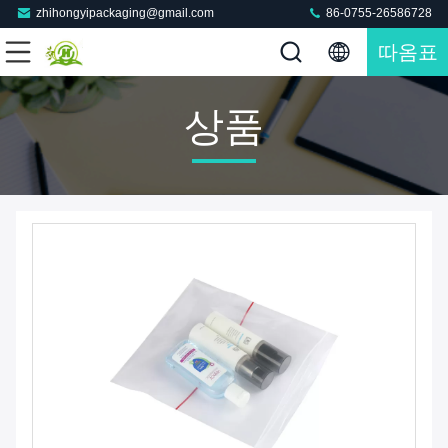
zhihongyipackaging@gmail.com
86-0755-26586728
따옴표
상품