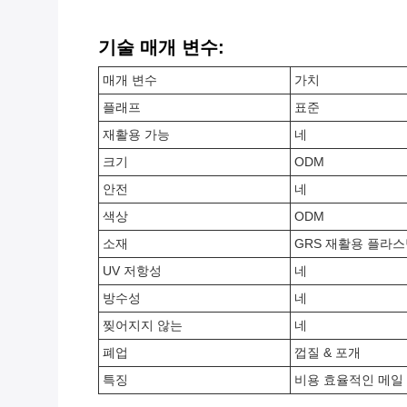
기술 매개 변수:
매개 변수
가치
플래프
표준
재활용 가능
네
크기
ODM
안전
네
색상
ODM
소재
GRS 재활용 플라
UV 저항성
네
방수성
네
찢어지지 않는
네
폐업
껍질 & 포개
특징
비용 효율적인 메일 