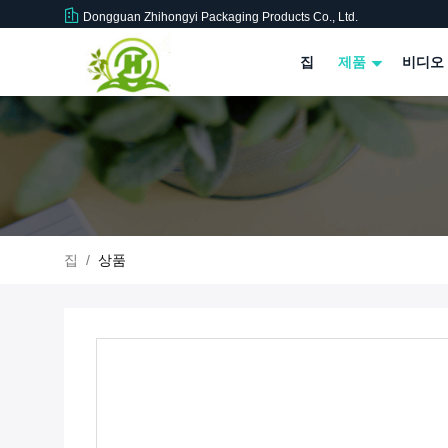
Dongguan Zhihongyi Packaging Products Co., Ltd.
집
제품
비디오
집
/
상품