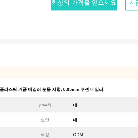
최상의 가격을 얻으세요
지
플라스틱 거품 메일러 눈물 저항
,
0.05mm 쿠션 메일러
방수성:
네
보안:
네
색상:
ODM