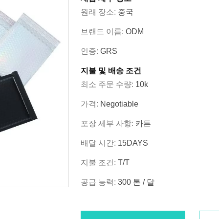
원래 장소:
중국
브랜드 이름:
ODM
인증:
GRS
지불 및 배송 조건
최소 주문 수량:
10k
가격:
Negotiable
포장 세부 사항:
카튼
배달 시간:
15DAYS
지불 조건:
T/T
공급 능력:
300 톤 / 달