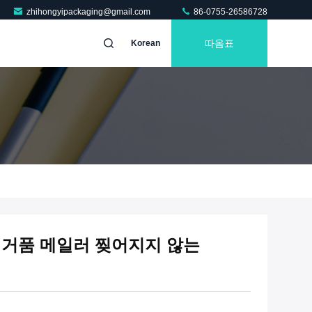
zhihongyipackaging@gmail.com
86-0755-26586728
따옴표
Korean
 거품 메일러 찢어지지 않는