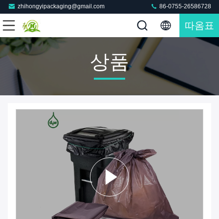
zhihongyipackaging@gmail.com
86-0755-26586728
따옴표
상품