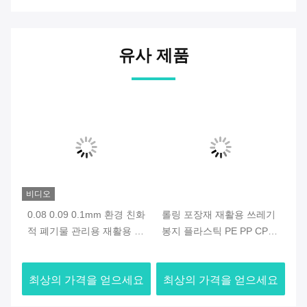
유사 제품
비디오
비
 쓰
0.08 0.09 0.1mm 환경 친화
롤링 포장재 재활용 쓰레기
쓰
사
적 폐기물 관리용 재활용 쓰
봉지 플라스틱 PE PP CPE
봉
레기 봉지
OPP
요
최상의 가격을 얻으세요
최상의 가격을 얻으세요
최