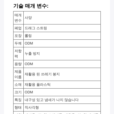
기술 매개 변수:
매개
사양
변수
폐업
드래그 스트링
포장
롤링
두께
ODM
저항
누출 방지
력
용량
ODM
제품
재활용 된 쓰레기 봉지
이름
소재
재활용 플라스틱
크기
ODM
특징
내구성 있고 냄새가 나지 않습니다
형태
직사각형