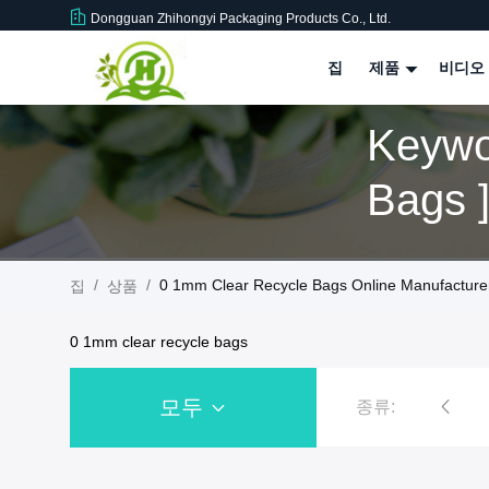
Dongguan Zhihongyi Packaging Products Co., Ltd.
집
제품
비디오
Keywo
Bags 
/
/
0 1mm Clear Recycle Bags Online Manufacture
집
상품
0 1mm clear recycle bags
모두
종류:
재활용 플라스틱 지퍼백