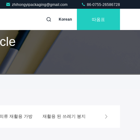
zhihongyipackaging@gmail.com
86-0755-26586728
따옴표
Korean
cle
의류 재활용 가방
재활용 된 쓰레기 봉지
자기 봉인 플라스틱 봉